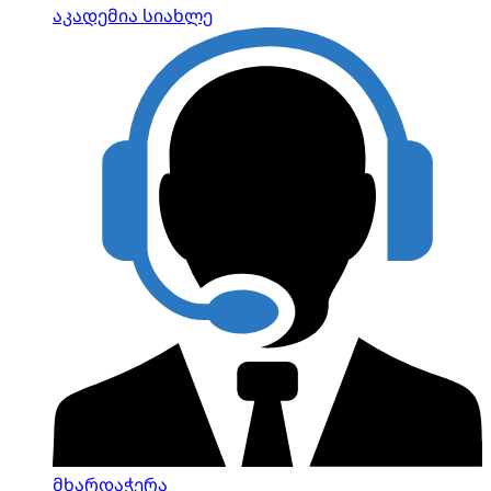
აკადემია
სიახლე
მხარდაჭერა