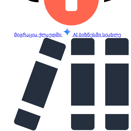
მიგრაცია ქლაუდში
AI ბიზნესში
სიახლე