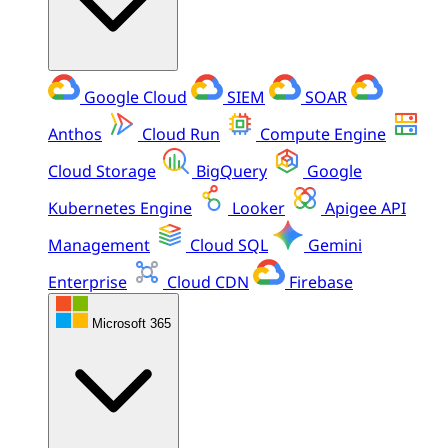
Google Cloud
SIEM
SOAR
Anthos
Cloud Run
Compute Engine
Cloud Storage
BigQuery
Google
Kubernetes Engine
Looker
Apigee API
Management
Cloud SQL
Gemini
Enterprise
Cloud CDN
Firebase
Microsoft 365