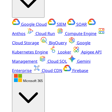
Google Cloud
SIEM
SOAR
Anthos
Cloud Run
Compute Engine
Cloud Storage
BigQuery
Google
Kubernetes Engine
Looker
Apigee API
Management
Cloud SQL
Gemini
Enterprise
Cloud CDN
Firebase
Microsoft 365