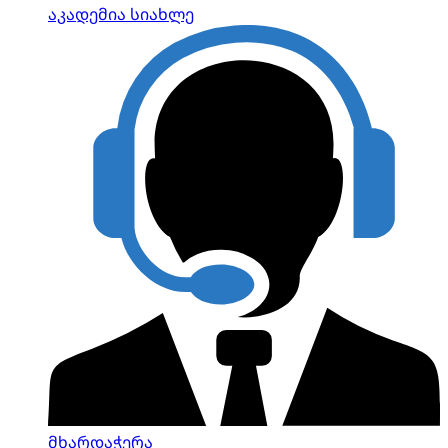
აკადემია
სიახლე
მხარდაჭერა