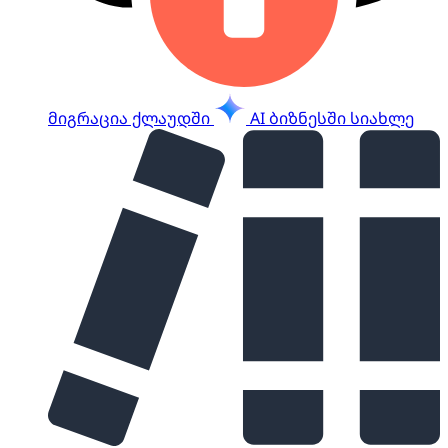
მიგრაცია ქლაუდში
AI ბიზნესში
სიახლე