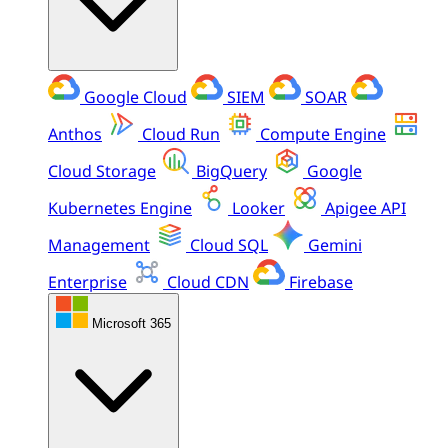
Google Cloud
SIEM
SOAR
Anthos
Cloud Run
Compute Engine
Cloud Storage
BigQuery
Google
Kubernetes Engine
Looker
Apigee API
Management
Cloud SQL
Gemini
Enterprise
Cloud CDN
Firebase
Microsoft 365