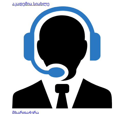
აკადემია
სიახლე
მხარდაჭერა