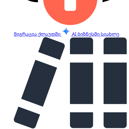
მიგრაცია ქლაუდში
AI ბიზნესში
სიახლე