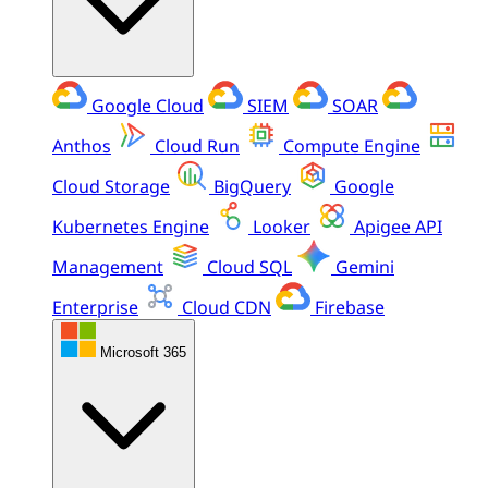
Google Cloud
SIEM
SOAR
Anthos
Cloud Run
Compute Engine
Cloud Storage
BigQuery
Google
Kubernetes Engine
Looker
Apigee API
Management
Cloud SQL
Gemini
Enterprise
Cloud CDN
Firebase
Microsoft 365