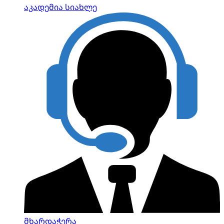
აკადემია
სიახლე
მხარდაჭერა