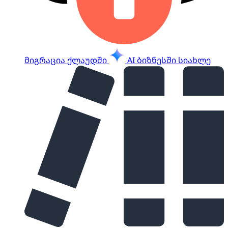
მიგრაცია ქლაუდში
AI ბიზნესში
სიახლე