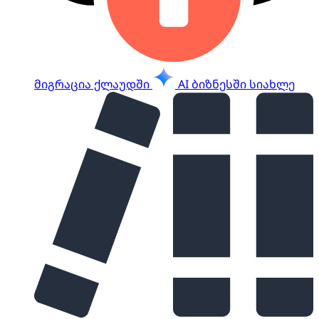
მიგრაცია ქლაუდში
AI ბიზნესში
სიახლე