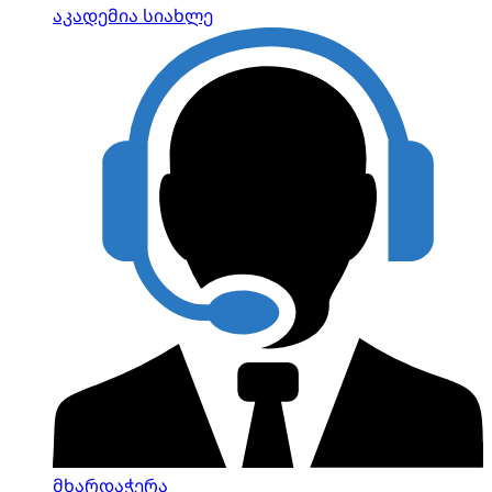
აკადემია
სიახლე
მხარდაჭერა