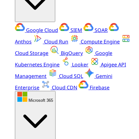
Google Cloud
SIEM
SOAR
Anthos
Cloud Run
Compute Engine
Cloud Storage
BigQuery
Google
Kubernetes Engine
Looker
Apigee API
Management
Cloud SQL
Gemini
Enterprise
Cloud CDN
Firebase
Microsoft 365